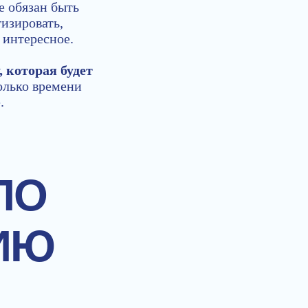
е обязан быть
изировать,
 интересное.
 которая будет
олько времени
.
ПО
ИЮ