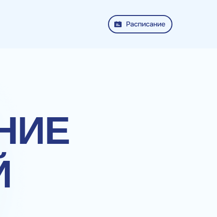
НИЕ
Й