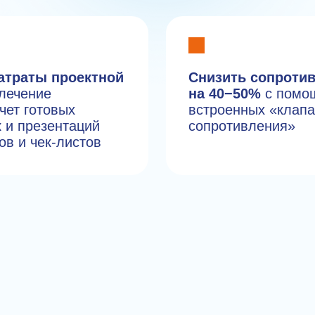
атраты проектной
Снизить сопроти
лечение
на 40−50%
с помо
чет готовых
встроенных «клап
к и презентаций
сопротивления»
ов и чек-листов