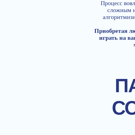
Процесс вовл
сложным и
алгоритмизи
Приобретая лю
играть на в
П
С