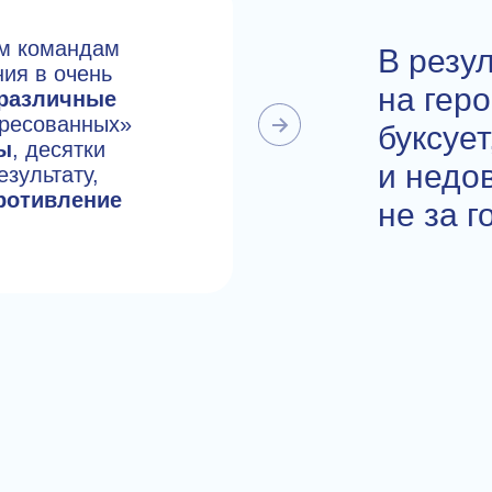
ым командам
В резу
ия в очень
на гер
различные
ресованных»
буксует
ы
, десятки
и недо
езультату,
ротивление
не за г