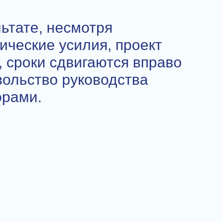
льтате, несмотря
оические усилия, проект
, сроки сдвигаются вправо
вольство руководства
орами.