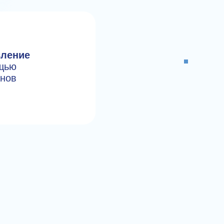
вление
щью
анов