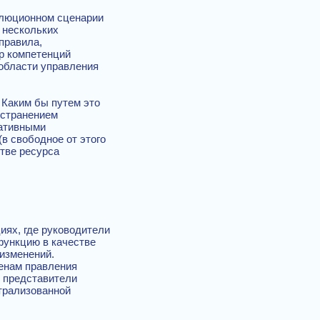
олюционном сценарии
 нескольких
правила,
тр компетенций
 области управления
 Каким бы путем это
остранением
ративными
в свободное от этого
тве ресурса
иях, где руководители
функцию в качестве
изменений.
енам правления
ь представители
нтрализованной