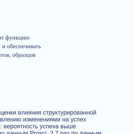
яют функцию
 и обеспечивать
тов, образцов
ценки влияния структурированной
авлению изменениями на успех
: вероятность успеха выше
по данным Prosci, 2,7 раз по данным