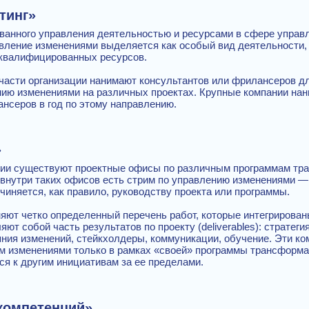
тинг»
ванного управления деятельностью и ресурсами в сфере управ
авление изменениями выделяется как особый вид деятельности,
квалифицированных ресурсов.
части организации нанимают консультантов или фрилансеров д
нию изменениями на различных проектах. Крупные компании нан
нсеров в год по этому направлению.
»
ции существуют проектные офисы по различным программам тра
и внутри таких офисов есть стрим по управлению изменениями 
чиняется, как правило, руководству проекта или программы.
яют четко определенный перечень работ, которые интегрирован
яют собой часть результатов по проекту (deliverables): стратеги
яния изменений, стейкхолдеры, коммуникации, обучение. Эти к
м изменениями только в рамках «своей» программы трансформа
ся к другим инициативам за ее пределами.
компетенций»