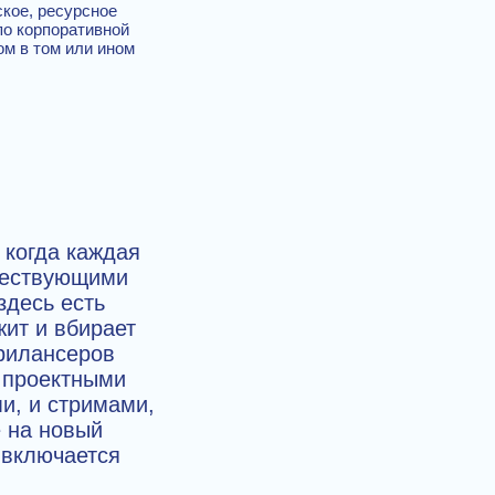
ское, ресурсное
по корпоративной
ом в том или ином
 когда каждая
ществующими
здесь есть
ит и вбирает
рилансеров
 проектными
и, и стримами,
е на новый
 включается