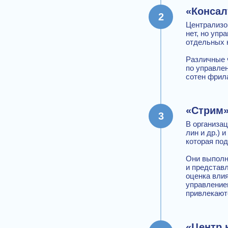
«Консал
Централизо
нет, но упр
отдельных 
Различные 
по управле
сотен фрила
«Стрим
В организа
лин и др.) 
которая под
Они выполн
и представл
оценка вли
управление
привлекают
«Центр 