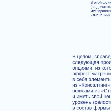
В этой функ
(выделяются
методологии
изменении).
В целом, справе
следующая прои
опциями, из кот
эффект матрешк
в себя элемент
из «Консалтинг
офисами из «Ст
и иметь свой це
уровень зрелост
в состав формы