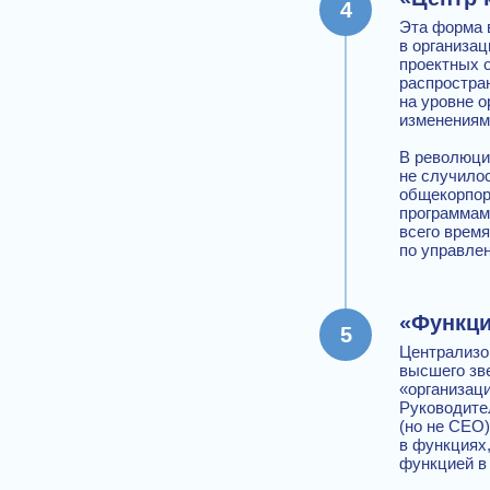
Эта форма 
в организа
проектных 
распростран
на уровне о
изменениям
В революци
не случило
общекорпор
программами
всего врем
по управле
«Функц
Централизо
высшего зв
«организац
Руководите
(но не СЕО)
в функциях,
функцией в