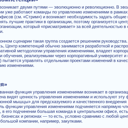
возникает двумя путями — эволюционно и революционно. В эв
ции уже работают команды по управлению изменениями в рамках
офисов (см. «Стрим») и возникает необходимость задать общие 
ять лучшие практики в организации, поэтому организуется цен
рганизации, который «присматривает» за всей деятельностью в
и.
онном сценарии такая группа создается решением руководства.
сь, Центр компетенций обычно занимается разработкой и распр
ативной методологии управления изменениями, владеет корпо
 обучения, реализуемыми через корпоративный университет и (
я) пытается управлять отдельными проектами изменений в качес
нию изменениями.
ия»
ванная функция управления изменениями возникает в организац
ена видят ценность управления изменениями и используют эту 
ионной мышцы» для предсказуемого и качественного внедрения 
ль функции управления изменениями подчиняется напрямую чл
, в его подчинении большая команда в центральном офисе, ест
 бизнесах и регионах — то есть, условно сравнимо с любой це
 большой компании, например, закупками.